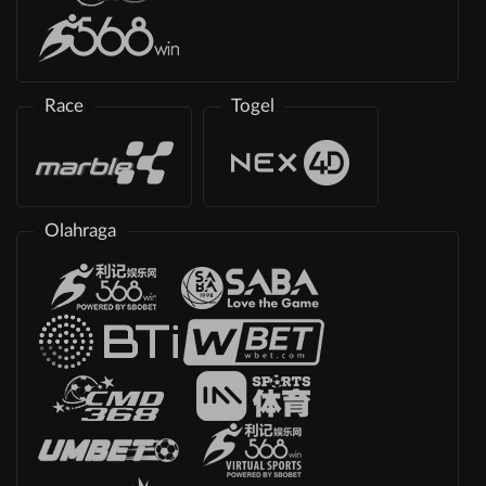
Race
Togel
Olahraga