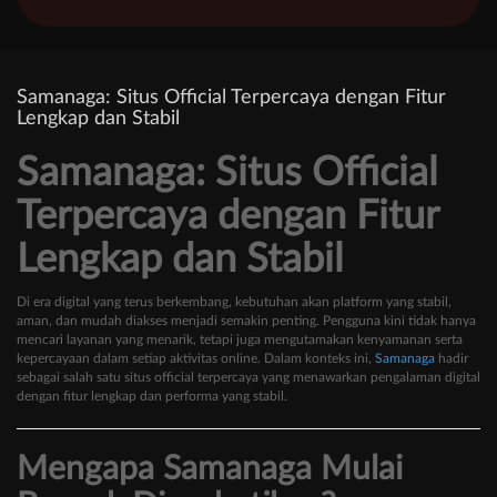
Samanaga: Situs Official Terpercaya dengan Fitur
Lengkap dan Stabil
Samanaga: Situs Official
Terpercaya dengan Fitur
Lengkap dan Stabil
Di era digital yang terus berkembang, kebutuhan akan platform yang stabil,
aman, dan mudah diakses menjadi semakin penting. Pengguna kini tidak hanya
mencari layanan yang menarik, tetapi juga mengutamakan kenyamanan serta
kepercayaan dalam setiap aktivitas online. Dalam konteks ini,
Samanaga
hadir
sebagai salah satu situs official terpercaya yang menawarkan pengalaman digital
dengan fitur lengkap dan performa yang stabil.
Mengapa Samanaga Mulai