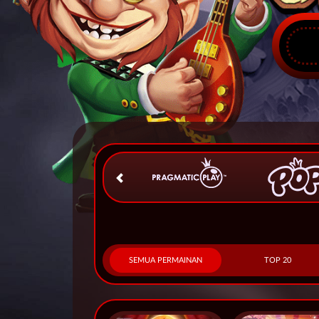
SEMUA PERMAINAN
TOP 20