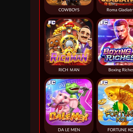
COWBOYS
Roma Gladiatr
RICH ＭAN
Boxing Riche
DA LE MEN
FORTUNE KO