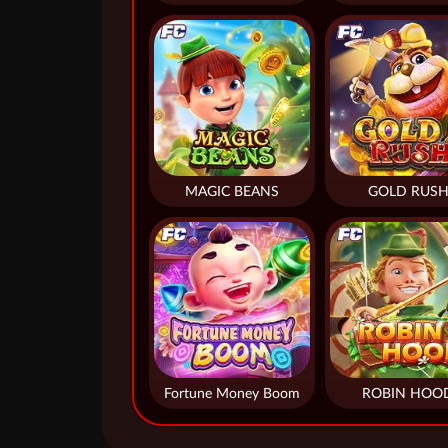
MAGIC BEANS
GOLD RUS
Fortune Money Boom
ROBIN HOO