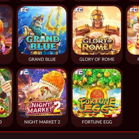
H
GRAND BLUE
GLORY OF ROME
D
NIGHT MARKET 2
FORTUNE EGG