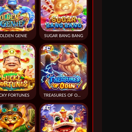
OLDEN GENIE
SUGAR BANG BANG
CKY FORTUNES
TREASURES OF ODIN