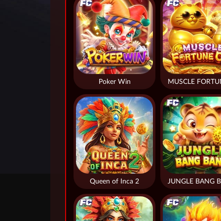
Poker Win
Queen of Inca 2