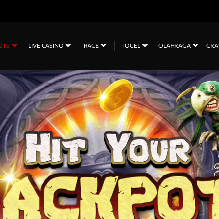
OTS
LIVE CASINO
RACE
TOGEL
OLAHRAGA
CRA