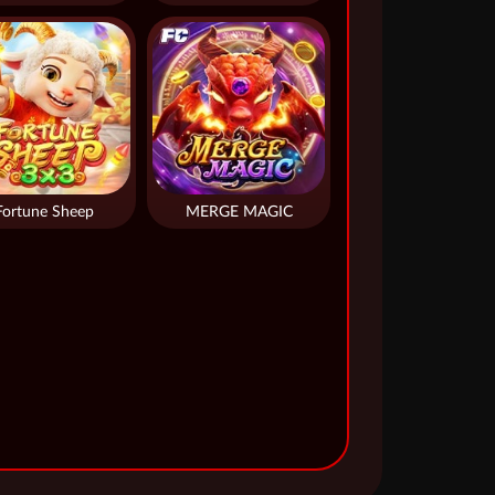
Fortune Sheep
MERGE MAGIC