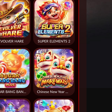
EVOLVER HARE
SUPER ELEMENTS 2
SUGAR BANG BANG PLUS
Chinese New Year Moreways