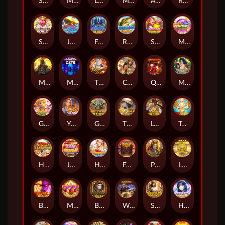
Skull Lord
Monkey King
Last Valkyrie
Miracle Ring
Aero Adventure
Royal Princess
Secret Ball
Journey to the Abyss
Frozen Blade
Reel Bass Family
Sugar Crush!
Magic Candy Factory
Mountain Spirit
Moonlight Cats
Tiggy Luck
Cleo’s Fortune
Queen's Bow
Medusa’s Blessing
Golden Kitty
Yummy Kitchen
Gold Mine Rush
The Fates of Sisters
Lost Treasure
Toy of Legend
Hot Safari Run
Jam Crush
Hottie’s Vacation
Festival of the Dead
Pirate's Treasure
Lucky Goldbar
Buffalo Begins
Mega Sevens
Book of Pharaoh
Western Sherrif
Secret of Goddess
Hottie’s Paradise