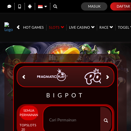
MASUK
DAFTAR
IDR
12,691,192,
HOT GAMES
SLOTS
LIVE CASINO
RACE
TOGEL
BIGPOT
SEMUA
PERMAINAN
TOP
SLOTS
20