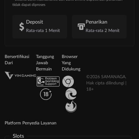
tidak dapat diproses
Deposit
Penarikan
Rata-rata 1 Menit
Rata-rata 2 Menit
Bersertifikasi
Tanggung
Browser
Dari
Jawab
Yang
Bermain
Didukung
©2026 SAMANAGA.
Hak cipta dilindungi |
18+
Platform Penyedia Layanan
Slots