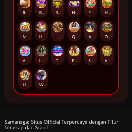
Rhino King
Bonanza Coins
Big Sevens Jackpot
Halloween Ghost
Fury Fighters
Hit Mahjong Wins
Mahjong Super Wins
Hidden City
Legacy of Midas
Quests of Olympus
Astro Luck
Olympus Legend
Amazing Soda Rush
Legend of Tarzan
Double Race
Fantastic Faries
Santa in the Summer
Ancient Stones
Holy Knight
Wolf Begins
Samanaga: Situs Official Terpercaya dengan Fitur
Lengkap dan Stabil