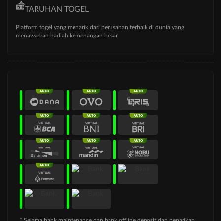
TARUHAN TOGEL
Platform togel yang menarik dari perusahan terbaik di dunia yang
menawarkan hadiah kemenangan besar
* Selama bank maintenance dan bank offline deposit dan penarikan