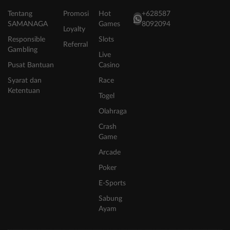
Tentang
Promosi
Hot
+628587
SAMANAGA
Games
8092094
Loyalty
Responsible
Slots
Referral
Gambling
Live
Pusat Bantuan
Casino
Syarat dan
Race
Ketentuan
Togel
Olahraga
Crash
Game
Arcade
Poker
E-Sports
Sabung
Ayam