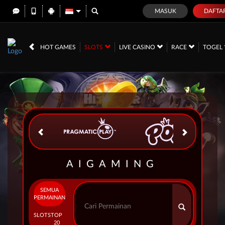
MASUK
DAFTA
IDR
12,668,240,
HOT GAMES
SLOTS
LIVE CASINO
RACE
TOGEL
AIGAMING
SEMUA
PERMAINAN
SLOTS
TOP
20