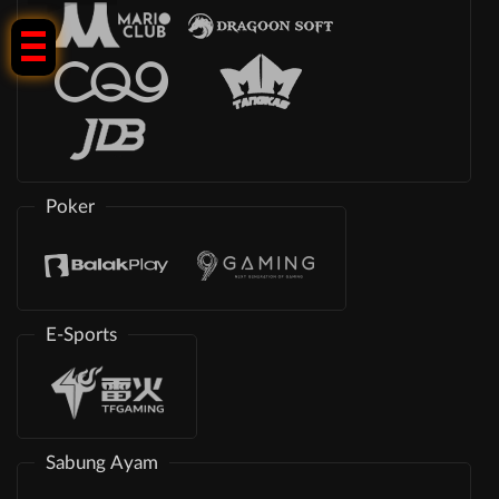
Poker
E-Sports
Sabung Ayam