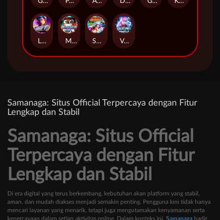
Guan Yu
PANDA BLESSING
A.I
Dragon Festive
Guardian of Gold
Kaiju Battle
Lumina Drift
Magica Owl
Sushi Avenger
Valkyrie Profile
Samanaga: Situs Official Terpercaya dengan Fitur
Lengkap dan Stabil
Samanaga: Situs Official
Terpercaya dengan Fitur
Lengkap dan Stabil
Di era digital yang terus berkembang, kebutuhan akan platform yang stabil,
aman, dan mudah diakses menjadi semakin penting. Pengguna kini tidak hanya
mencari layanan yang menarik, tetapi juga mengutamakan kenyamanan serta
kepercayaan dalam setiap aktivitas online. Dalam konteks ini,
Samanaga
hadir