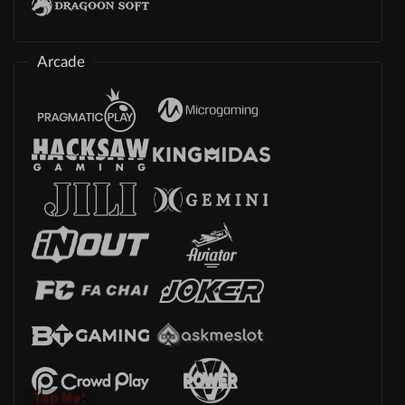
Arcade