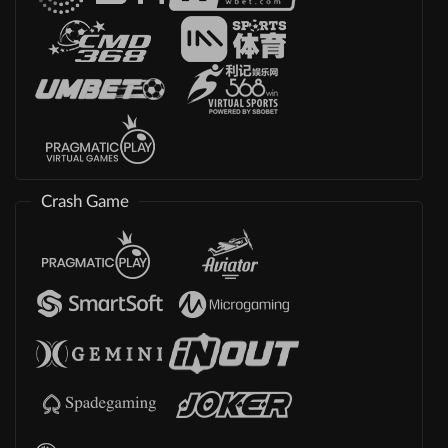
Crash Game