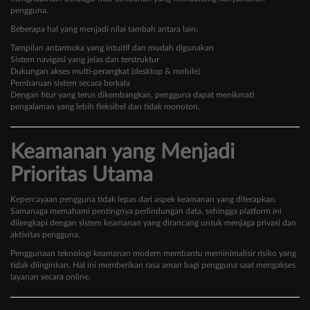
pengguna.
Beberapa hal yang menjadi nilai tambah antara lain:
Tampilan antarmuka yang intuitif dan mudah digunakan
Sistem navigasi yang jelas dan terstruktur
Dukungan akses multi-perangkat (desktop & mobile)
Pembaruan sistem secara berkala
Dengan fitur yang terus dikembangkan, pengguna dapat menikmati
pengalaman yang lebih fleksibel dan tidak monoton.
Keamanan yang Menjadi
Prioritas Utama
Kepercayaan pengguna tidak lepas dari aspek keamanan yang diterapkan.
Samanaga memahami pentingnya perlindungan data, sehingga platform ini
dilengkapi dengan sistem keamanan yang dirancang untuk menjaga privasi dan
aktivitas pengguna.
Penggunaan teknologi keamanan modern membantu meminimalisir risiko yang
tidak diinginkan. Hal ini memberikan rasa aman bagi pengguna saat mengakses
layanan secara online.