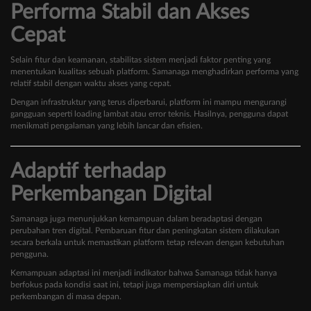
Performa Stabil dan Akses
Cepat
Selain fitur dan keamanan, stabilitas sistem menjadi faktor penting yang
menentukan kualitas sebuah platform. Samanaga menghadirkan performa yang
relatif stabil dengan waktu akses yang cepat.
Dengan infrastruktur yang terus diperbarui, platform ini mampu mengurangi
gangguan seperti loading lambat atau error teknis. Hasilnya, pengguna dapat
menikmati pengalaman yang lebih lancar dan efisien.
Adaptif terhadap
Perkembangan Digital
Samanaga juga menunjukkan kemampuan dalam beradaptasi dengan
perubahan tren digital. Pembaruan fitur dan peningkatan sistem dilakukan
secara berkala untuk memastikan platform tetap relevan dengan kebutuhan
pengguna.
Kemampuan adaptasi ini menjadi indikator bahwa Samanaga tidak hanya
berfokus pada kondisi saat ini, tetapi juga mempersiapkan diri untuk
perkembangan di masa depan.