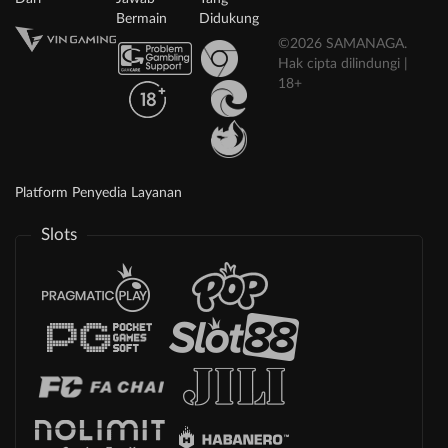
Bermain
Didukung
©2026 SAMANAGA.
Hak cipta dilindungi |
18+
Platform Penyedia Layanan
Slots