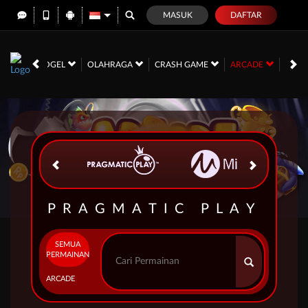
MASUK
DAFTAR
RACE
TOGEL
OLAHRAGA
CRASH GAME
ARCADE
POK
PRAGMATIC PLAY
SEMUA
PERMAINAN
ARCADE