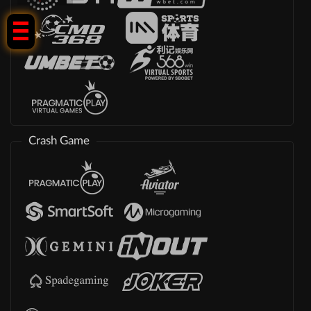
Crash Game