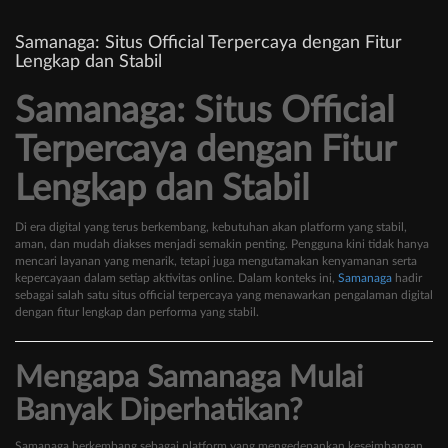
Samanaga: Situs Official Terpercaya dengan Fitur
Lengkap dan Stabil
Samanaga: Situs Official
Terpercaya dengan Fitur
Lengkap dan Stabil
Di era digital yang terus berkembang, kebutuhan akan platform yang stabil,
aman, dan mudah diakses menjadi semakin penting. Pengguna kini tidak hanya
mencari layanan yang menarik, tetapi juga mengutamakan kenyamanan serta
kepercayaan dalam setiap aktivitas online. Dalam konteks ini,
Samanaga
hadir
sebagai salah satu situs official terpercaya yang menawarkan pengalaman digital
dengan fitur lengkap dan performa yang stabil.
Mengapa Samanaga Mulai
Banyak Diperhatikan?
Samanaga berkembang sebagai platform yang mengedepankan keseimbangan