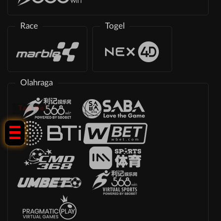
Race
Togel
Olahraga