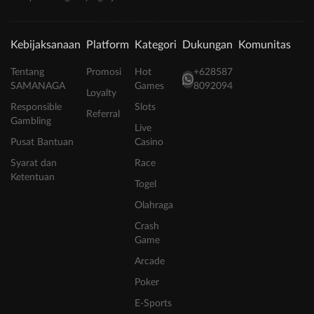
Kebijaksanaan
Platform
Kategori
Dukungan
Komunitas
Tentang
Promosi
Hot
+628587
SAMANAGA
Games
8092094
Loyalty
Responsible
Slots
Referral
Gambling
Live
Pusat Bantuan
Casino
Syarat dan
Race
Ketentuan
Togel
Olahraga
Crash
Game
Arcade
Poker
E-Sports