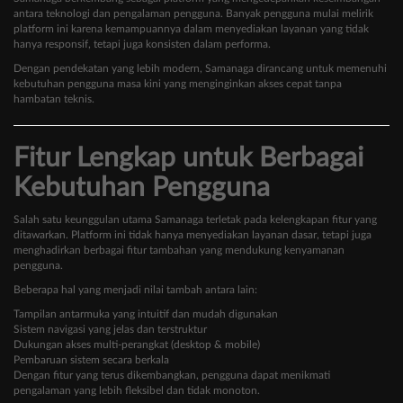
antara teknologi dan pengalaman pengguna. Banyak pengguna mulai melirik
platform ini karena kemampuannya dalam menyediakan layanan yang tidak
hanya responsif, tetapi juga konsisten dalam performa.
Dengan pendekatan yang lebih modern, Samanaga dirancang untuk memenuhi
kebutuhan pengguna masa kini yang menginginkan akses cepat tanpa
hambatan teknis.
Fitur Lengkap untuk Berbagai
Kebutuhan Pengguna
Salah satu keunggulan utama Samanaga terletak pada kelengkapan fitur yang
ditawarkan. Platform ini tidak hanya menyediakan layanan dasar, tetapi juga
menghadirkan berbagai fitur tambahan yang mendukung kenyamanan
pengguna.
Beberapa hal yang menjadi nilai tambah antara lain:
Tampilan antarmuka yang intuitif dan mudah digunakan
Sistem navigasi yang jelas dan terstruktur
Dukungan akses multi-perangkat (desktop & mobile)
Pembaruan sistem secara berkala
Dengan fitur yang terus dikembangkan, pengguna dapat menikmati
pengalaman yang lebih fleksibel dan tidak monoton.