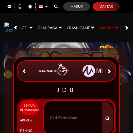
MASUK
DAFTAR
RACE
TOGEL
OLAHRAGA
CRASH GAME
ARCADE
POK
JDB
SEMUA
PERMAINAN
ARCADE
FISHING